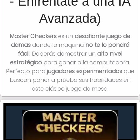
- Enfréntate a una IA
Avanzada)
Master Checkers
es un
desafiante juego de
damas
donde la máquina
no te lo pondrá
fácil
. Deberás demostrar un
alto nivel
estratégico
para ganar a la computadora.
Perfecto para
jugadores experimentados
que
buscan poner a prueba sus habilidades en
este clásico juego de mesa.